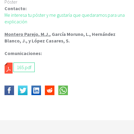
c
Póster
i
Contacto:
p
Me interesa tu póster y me gustaría que quedaramos para una
a
explicación
l
Montero Parejo, M.J.
, García Moruno, L., Hernández
Blanco, J., y López Casares, S.
Comunicaciones:
165.pdf