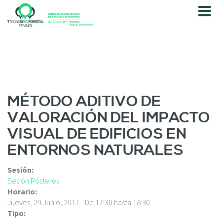
P
a
s
a
r
a
l
c
o
MÉTODO ADITIVO DE
n
VALORACIÓN DEL IMPACTO
t
e
VISUAL DE EDIFICIOS EN
n
ENTORNOS NATURALES
i
d
o
Sesión:
p
Sesión Pósteres
r
Horario:
i
Jueves, 29 Junio, 2017 -
De
17:30
hasta
18:30
n
Tipo: