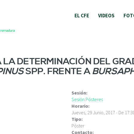
EL CFE
VIDEOS
FOT
LA DETERMINACIÓN DEL GRA
PINUS
SPP. FRENTE A
BURSAP
Sesión:
Sesión Pósteres
Horario:
Jueves, 29 Junio, 2017 -
De
17:3
Tipo:
Póster
Contacto: