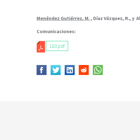
c
i
p
Menéndez Gutiérrez, M.
, Díaz Vázquez, R., y 
a
l
Comunicaciones:
183.pdf