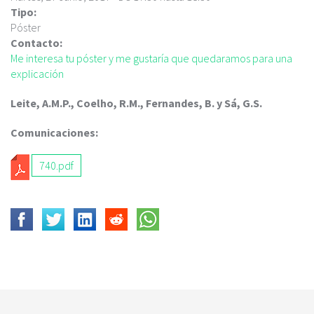
c
Tipo:
i
Póster
p
Contacto:
a
Me interesa tu póster y me gustaría que quedaramos para una
l
explicación
Leite, A.M.P., Coelho, R.M., Fernandes, B. y Sá, G.S.
Comunicaciones:
740.pdf