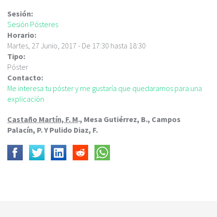
c
i
Sesión:
p
Sesión Pósteres
a
Horario:
l
Martes, 27 Junio, 2017 -
De
17:30
hasta
18:30
Tipo:
Póster
Contacto:
Me interesa tu póster y me gustaría que quedaramos para una
explicación
Castaño Martín, F. M
., Mesa Gutiérrez, B., Campos
Palacín, P. Y Pulido Diaz, F.