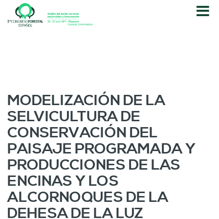
P
a
s
a
r
a
l
c
o
MODELIZACIÓN DE LA
n
SELVICULTURA DE
t
e
CONSERVACIÓN DEL
n
PAISAJE PROGRAMADA Y
i
d
PRODUCCIONES DE LAS
o
ENCINAS Y LOS
p
r
ALCORNOQUES DE LA
i
DEHESA DE LA LUZ
n