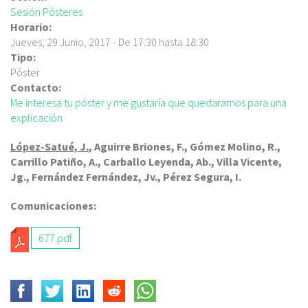
c
Sesión Pósteres
i
Horario:
p
Jueves, 29 Junio, 2017 -
De
17:30
hasta
18:30
a
Tipo:
l
Póster
Contacto:
Me interesa tu póster y me gustaría que quedaramos para una
explicación
López-Satué, J.
, Aguirre Briones, F., Gómez Molino, R.,
Carrillo Patiño, A., Carballo Leyenda, Ab., Villa Vicente,
Jg., Fernández Fernández, Jv., Pérez Segura, I.
Comunicaciones:
677.pdf