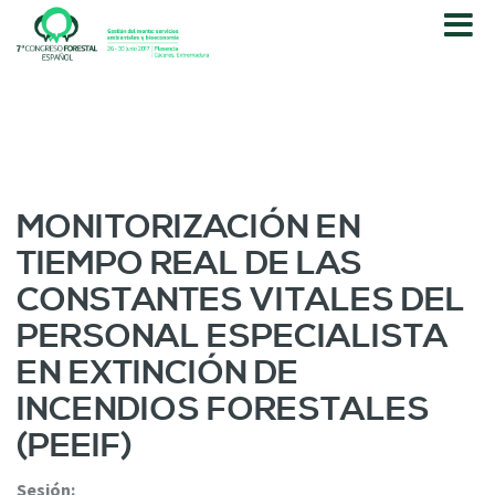
P
a
s
a
r
a
l
c
o
MONITORIZACIÓN EN
n
TIEMPO REAL DE LAS
t
e
CONSTANTES VITALES DEL
n
PERSONAL ESPECIALISTA
i
d
EN EXTINCIÓN DE
o
INCENDIOS FORESTALES
p
r
(PEEIF)
i
n
Sesión: