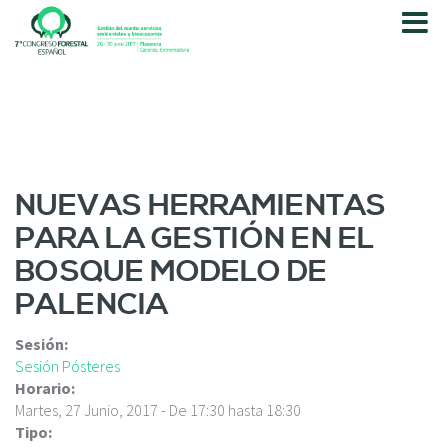
P
a
s
a
r
a
l
c
o
NUEVAS HERRAMIENTAS
n
PARA LA GESTIÓN EN EL
t
e
BOSQUE MODELO DE
n
PALENCIA
i
d
o
Sesión:
p
Sesión Pósteres
r
Horario:
i
Martes, 27 Junio, 2017 -
De
17:30
hasta
18:30
n
Tipo: