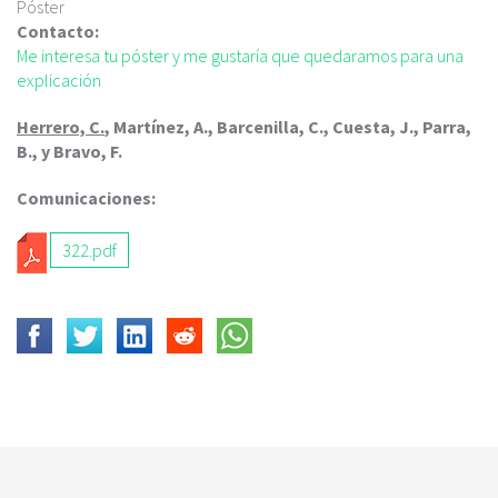
c
Póster
i
Contacto:
p
Me interesa tu póster y me gustaría que quedaramos para una
a
explicación
l
Herrero, C.
, Martínez, A., Barcenilla, C., Cuesta, J., Parra,
B., y Bravo, F.
Comunicaciones:
322.pdf