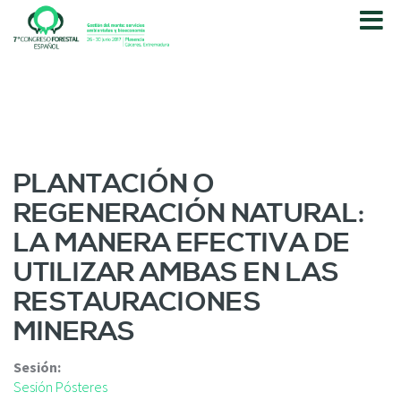
P
a
s
a
r
a
l
c
o
PLANTACIÓN O
n
REGENERACIÓN NATURAL:
t
e
LA MANERA EFECTIVA DE
n
UTILIZAR AMBAS EN LAS
i
d
RESTAURACIONES
o
MINERAS
p
r
i
Sesión:
n
Sesión Pósteres