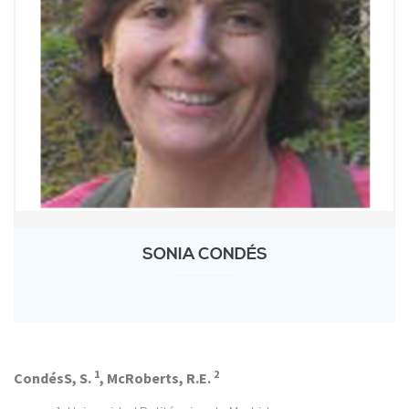
SONIA CONDÉS
1
2
CondésS, S.
, McRoberts, R.E.