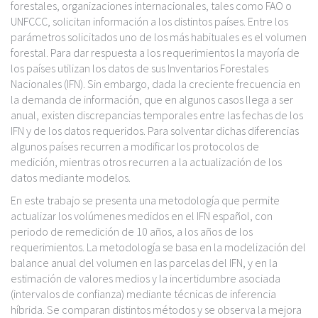
c
forestales, organizaciones internacionales, tales como FAO o
i
UNFCCC, solicitan información a los distintos países. Entre los
p
parámetros solicitados uno de los más habituales es el volumen
a
forestal. Para dar respuesta a los requerimientos la mayoría de
l
los países utilizan los datos de sus Inventarios Forestales
Nacionales (IFN). Sin embargo, dada la creciente frecuencia en
la demanda de información, que en algunos casos llega a ser
anual, existen discrepancias temporales entre las fechas de los
IFN y de los datos requeridos. Para solventar dichas diferencias
algunos países recurren a modificar los protocolos de
medición, mientras otros recurren a la actualización de los
datos mediante modelos.
En este trabajo se presenta una metodología que permite
actualizar los volúmenes medidos en el IFN español, con
periodo de remedición de 10 años, a los años de los
requerimientos. La metodología se basa en la modelización del
balance anual del volumen en las parcelas del IFN, y en la
estimación de valores medios y la incertidumbre asociada
(intervalos de confianza) mediante técnicas de inferencia
híbrida. Se comparan distintos métodos y se observa la mejora