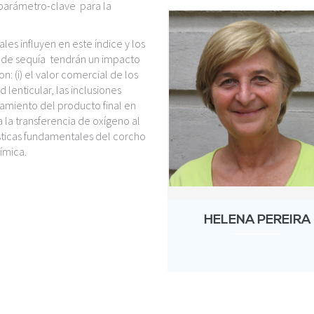
 parámetro-clave para la
es influyen en este índice y los
 de sequía tendrán un impacto
: (i) el valor comercial de los
lenticular, las inclusiones
tamiento del producto final en
a la transferencia de oxígeno al
sticas fundamentales del corcho
ímica.
HELENA PEREIRA