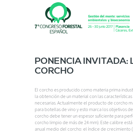
P
a
s
a
r
a
l
c
o
PONENCIA INVITADA:
n
CORCHO
t
e
n
i
El corcho es producido como materia prima industria
d
la obtención de un material con las características
o
necesarias. Actualmente el producto de corcho más
p
para botellas de vino y esto marca los objetivos d
r
corcho debe tener un espesor suficiente para perf
i
corcho limpio de más de 24 mm). Este calibre está
n
anual medio del corcho: el índice de crecimiento 