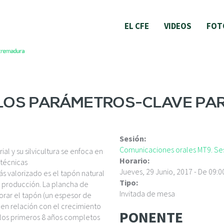
EL CFE
VIDEOS
FOT
 LOS PARÁMETROS-CLAVE PA
Sesión:
Comunicaciones orales MT9. Ses
l y su silvicultura se enfoca en
Horario:
 técnicas
Jueves, 29 Junio, 2017 -
De
09:0
 valorizado es el tapón natural
Tipo:
e producción. La plancha de
Invitada de mesa
orar el tapón (un espesor de
 en relación con el crecimiento
PONENTE
(los primeros 8 años completos