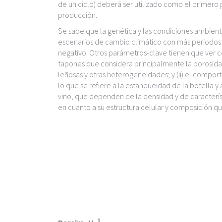
c
de un ciclo) deberá ser utilizado como el primero
i
producción.
p
Se sabe que la genética y las condiciones ambiental
a
escenarios de cambio climático con más periodos
l
negativo. Otros parámetros-clave tienen que ver con
tapones que considera principalmente la porosidad 
leñosas y otras heterogeneidades; y (ii) el compor
lo que se refiere a la estanqueidad de la botella y 
vino, que dependen de la densidad y de caracterí
en cuanto a su estructura celular y composición qu
1