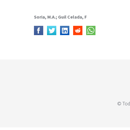
c
i
p
Soria, M.A.; Guil Celada, F
a
l
© Tod