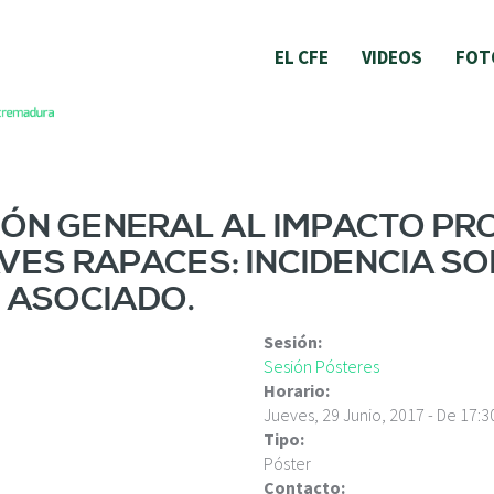
EL CFE
VIDEOS
FOT
IÓN GENERAL AL IMPACTO PR
VES RAPACES: INCIDENCIA SO
 ASOCIADO.
Sesión:
Sesión Pósteres
Horario:
Jueves, 29 Junio, 2017 -
De
17:3
Tipo:
Póster
Contacto: