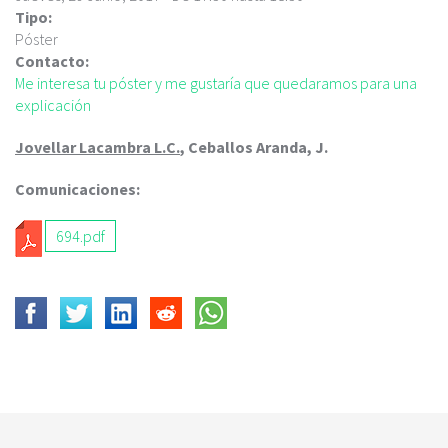
c
Tipo:
i
Póster
p
Contacto:
a
Me interesa tu póster y me gustaría que quedaramos para una
l
explicación
Jovellar Lacambra L.C.
, Ceballos Aranda, J.
Comunicaciones:
694.pdf