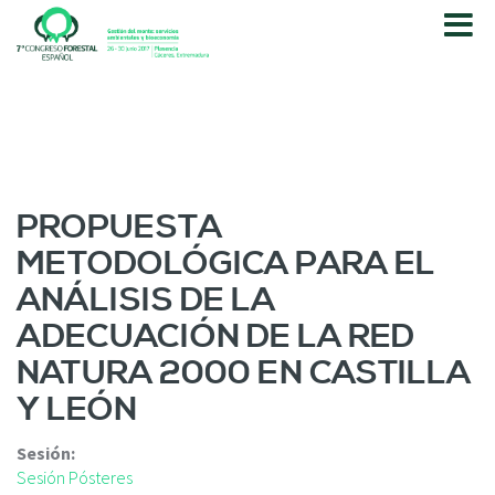
P
a
s
a
r
a
l
c
o
PROPUESTA
n
METODOLÓGICA PARA EL
t
e
ANÁLISIS DE LA
n
ADECUACIÓN DE LA RED
i
d
NATURA 2000 EN CASTILLA
o
Y LEÓN
p
r
i
Sesión:
n
Sesión Pósteres