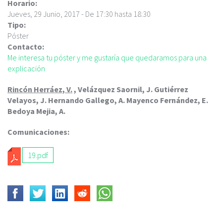
c
Horario:
i
Jueves, 29 Junio, 2017 -
De
17:30
hasta
18:30
p
Tipo:
a
Póster
l
Contacto:
Me interesa tu póster y me gustaría que quedaramos para una
explicación
Rincón Herráez, V.
, Velázquez Saornil, J. Gutiérrez
Velayos, J. Hernando Gallego, A. Mayenco Fernández, E.
Bedoya Mejia, A.
Comunicaciones:
19.pdf