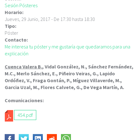
c
Sesión Pósteres
i
Horario:
p
Jueves, 29 Junio, 2017 -
De
17:30
hasta
18:30
a
Tipo:
l
Póster
Contacto:
Me interesa tu póster y me gustaría que quedaramos para una
explicación
Cuenca Valera B.
, Vidal González, N., Sánchez Fernández,
M.C., Merlo Sánchez, E., Piñeiro Veiras, G., Lapido
Ordóñez, V., Fraga Gontán, P., Míguez Villaverde, M.,
Garcia Uzal, M., Flores Calvete, G., De Vega Martín, A.
Comunicaciones:
454.pdf