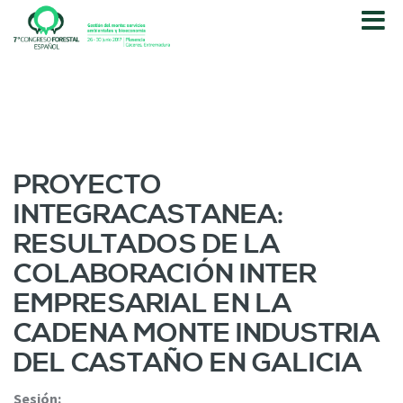
P
a
s
a
r
a
l
c
o
PROYECTO
n
INTEGRACASTANEA:
t
e
RESULTADOS DE LA
n
COLABORACIÓN INTER
i
d
EMPRESARIAL EN LA
o
CADENA MONTE INDUSTRIA
p
r
DEL CASTAÑO EN GALICIA
i
n
Sesión: