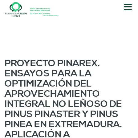
P
a
s
a
r
a
l
c
o
PROYECTO PINAREX.
n
ENSAYOS PARA LA
t
e
OPTIMIZACIÓN DEL
n
APROVECHAMIENTO
i
d
INTEGRAL NO LEÑOSO DE
o
PINUS PINASTER Y PINUS
p
r
PINEA EN EXTREMADURA.
i
APLICACIÓN A
n