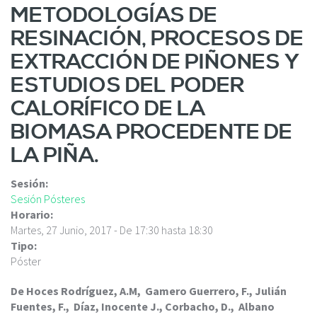
c
METODOLOGÍAS DE
i
RESINACIÓN, PROCESOS DE
p
a
EXTRACCIÓN DE PIÑONES Y
l
ESTUDIOS DEL PODER
CALORÍFICO DE LA
BIOMASA PROCEDENTE DE
LA PIÑA.
Sesión:
Sesión Pósteres
Horario:
Martes, 27 Junio, 2017 -
De
17:30
hasta
18:30
Tipo:
Póster
De Hoces Rodríguez, A.M, Gamero Guerrero, F., Julián
Fuentes, F., Díaz, Inocente J., Corbacho, D., Albano