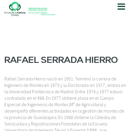
P
a
s
a
r
a
l
c
o
RAFAEL SERRADA HIERRO
n
t
e
Rafael Serrada Hierro nació en 1951. Terminó la carrera de
n
Ingeniero de Montes en 1973 y su Doctorado en 1977, ambos en
i
la Universidad
Politécnica
de Madrid. Entre 1974 y 1977 estuvo
d
contratado en el INIA. En 1977 obtiene plaza en el Cuerpo
o
Especial de Ingenieros de Montes (Mº de Agricultura) y
p
desempeñó diferentes actividades en la gestión de montes de
r
la provincia de Guadalajara. En 1988 obtiene
la Cátedra
de
i
Selvicultura y Repoblaciones Forestales de
la Escuela
n
Universitaria
de Ingeniería Técnica Forestal (UPM), que