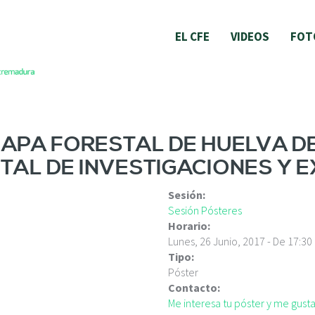
EL CFE
VIDEOS
FOT
PA FORESTAL DE HUELVA DE L
TAL DE INVESTIGACIONES Y 
Sesión:
Sesión Pósteres
Horario:
Lunes, 26 Junio, 2017 -
De
17:30
Tipo:
Póster
Contacto:
Me interesa tu póster y me gus