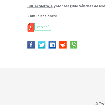
c
i
Butler Sierra, I.
y Monteagudo Sánchez de Move
p
Comunicaciones:
a
l
848.pdf
© Tod