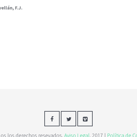
llán, F.J.
os los derechos resevados.
Aviso Legal
. 2017 |
Política de C