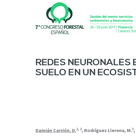
P
a
s
a
r
a
l
c
o
REDES NEURONALES E
n
SUELO EN UN ECOSIS
t
e
n
i
d
o
p
r
i
1, 2
1
n
Damián Carrión, D.
, Rodríguez Llerena, M.
,