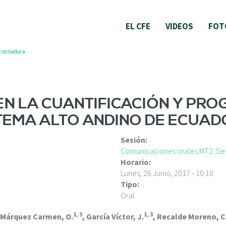
EL CFE
VIDEOS
FOT
N LA CUANTIFICACIÓN Y PRO
TEMA ALTO ANDINO DE ECUAD
Sesión:
Comunicaciones orales MT2. Ses
Horario:
Lunes, 26 Junio, 2017 - 10:10
Tipo:
Oral
1, 3
1, 3
 Márquez Carmen, O.
, García Víctor, J.
, Recalde Moreno, C