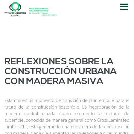
P
a
s
a
r
a
l
c
o
REFLEXIONES SOBRE LA
n
CONSTRUCCIÓN URBANA
t
e
CON MADERA MASIVA
n
i
d
Estamos en un momento de transición de gran empuje para el
o
futuro de la construcción sostenible. La incorporación de la
p
madera contralaminada como elemento estructural de
r
superficie, conocida de manera general como Cross Laminated
i
Timber CLT, está generando una nueva era de la construcción
n
con madera. Cada día aumentan las inversiones a nivel mundial