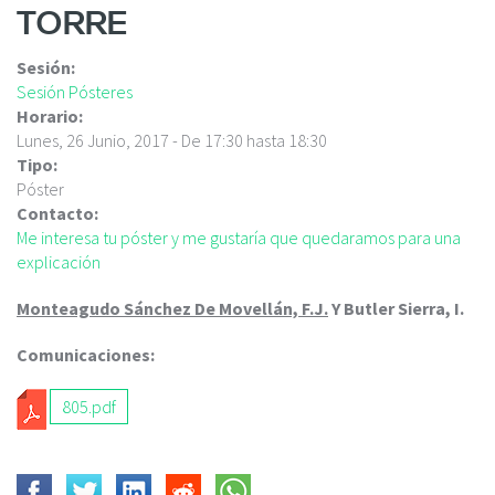
c
TORRE
i
p
Sesión:
a
Sesión Pósteres
l
Horario:
Lunes, 26 Junio, 2017 -
De
17:30
hasta
18:30
Tipo:
Póster
Contacto:
Me interesa tu póster y me gustaría que quedaramos para una
explicación
Monteagudo Sánchez De Movellán, F.J.
Y Butler Sierra, I.
Comunicaciones:
805.pdf