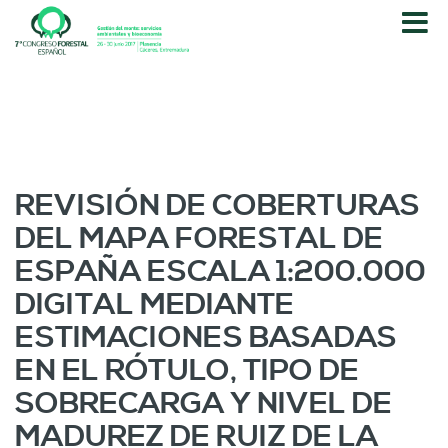
P
a
s
a
r
a
l
c
o
REVISIÓN DE COBERTURAS
n
DEL MAPA FORESTAL DE
t
e
ESPAÑA ESCALA 1:200.000
n
DIGITAL MEDIANTE
i
d
ESTIMACIONES BASADAS
o
EN EL RÓTULO, TIPO DE
p
r
SOBRECARGA Y NIVEL DE
i
MADUREZ DE RUIZ DE LA
n