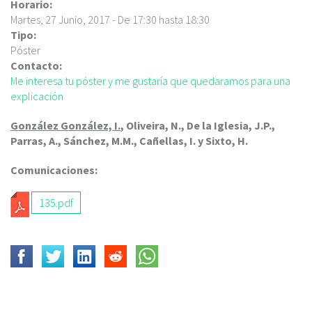
c
Horario:
i
Martes, 27 Junio, 2017 -
De
17:30
hasta
18:30
p
Tipo:
a
Póster
l
Contacto:
Me interesa tu póster y me gustaría que quedaramos para una
explicación
González González, I.
, Oliveira, N., De la Iglesia, J.P.,
Parras, A., Sánchez, M.M., Cañellas, I. y Sixto, H.
Comunicaciones:
135.pdf