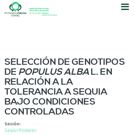
P
a
s
a
r
a
l
c
o
SELECCIÓN DE GENOTIPOS
n
DE
POPULUS ALBA
L. EN
t
e
RELACIÓN A LA
n
TOLERANCIA A SEQUIA
i
d
BAJO CONDICIONES
o
CONTROLADAS
p
r
i
Sesión:
n
Sesión Pósteres