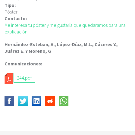
c
Tipo:
i
Póster
p
Contacto:
a
Me interesa tu póster y me gustaría que quedaramos para una
l
explicación
Hernández-Esteban, A., López-Díaz, M.L., Cáceres Y.,
Juárez E. Y Moreno, G
Comunicaciones:
244.pdf