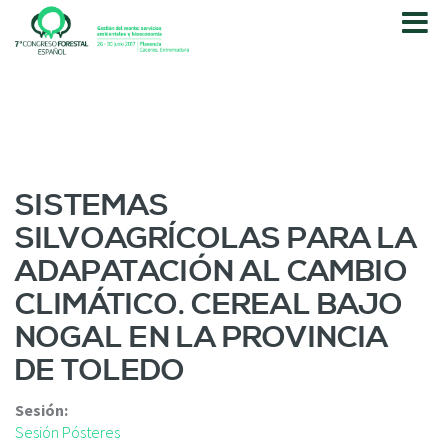
P
a
s
a
r
a
l
c
o
SISTEMAS
n
SILVOAGRÍCOLAS PARA LA
t
e
ADAPATACIÓN AL CAMBIO
n
CLIMÁTICO. CEREAL BAJO
i
d
NOGAL EN LA PROVINCIA
o
DE TOLEDO
p
r
i
Sesión:
n
Sesión Pósteres