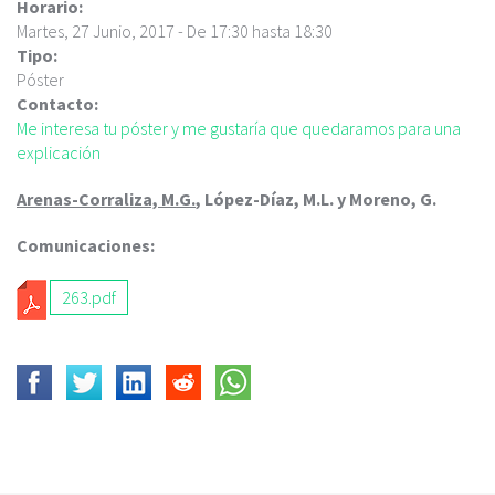
c
Horario:
i
Martes, 27 Junio, 2017 -
De
17:30
hasta
18:30
p
Tipo:
a
Póster
l
Contacto:
Me interesa tu póster y me gustaría que quedaramos para una
explicación
Arenas-Corraliza, M.G.
, López-Díaz, M.L. y Moreno, G.
Comunicaciones:
263.pdf