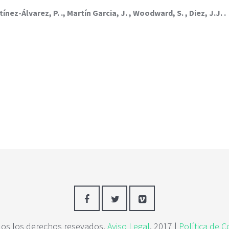
ínez-Álvarez, P. ., Martín Garcia, J. , Woodward, S. , Diez, J.J. .
os los derechos resevados.
Aviso Legal
. 2017 |
Política de C