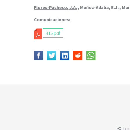
c
i
Flores-Pacheco, J.A.
, Muñoz-Adalia, E.J. , Mart
p
Comunicaciones:
a
l
415.pdf
© Tod