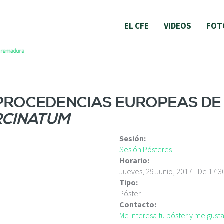
EL CFE
VIDEOS
FOT
 PROCEDENCIAS EUROPEAS D
RCINATUM
Sesión:
Sesión Pósteres
Horario:
Jueves, 29 Junio, 2017 -
De
17:3
Tipo:
Póster
Contacto:
Me interesa tu póster y me gus