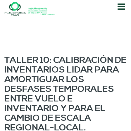
P
a
s
a
r
a
l
c
o
TALLER 10: CALIBRACIÓN DE
n
INVENTARIOS LIDAR PARA
t
e
AMORTIGUAR LOS
n
DESFASES TEMPORALES
i
d
ENTRE VUELO E
o
INVENTARIO Y PARA EL
p
r
CAMBIO DE ESCALA
i
REGIONAL-LOCAL.
n