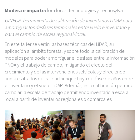
Modera e imparte:
föra forest technologies y Tecnosylva.
GINFOR: herramienta de calibración de inventarios LiDAR para
amortiguar los desfases temporales entre vuelo e inventario y
para el cambio de escala regional-local.
En este taller se verán las bases técnicas del LiDAR, su
aplicación al ámbito forestal y sobre todo la calibración de
modelos para poder amortiguar el desfase entre la información
PNOA y el trabajo de campo, mitigando el efecto del
crecimiento y de las intervenciones selvícolas y ofreciendo
unos resultados de calidad aunque haya desfase de años entre
el inventario y el vuelo LiDAR. Además, esta calibración permite
cambiar la escala de trabajo permitiendo inventario a escala
local a partir de inventarios regionales o comarcales.