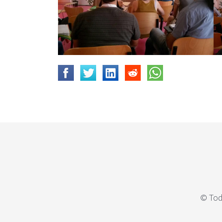
_
C
A
C
E
R
E
S
.
P
D
F
© Tod