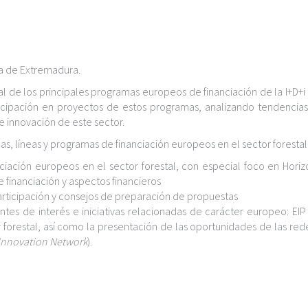
ta de Extremadura.
ral de los principales programas europeos de financiación de la I+D+i 
ticipación en proyectos de estos programas, analizando tendencia
 e innovación de este sector.
cas, líneas y programas de financiación europeos en el sector forestal
nciación europeos en el sector forestal, con especial foco en Horiz
e financiación y aspectos financieros
participación y consejos de preparación de propuestas
es de interés e iniciativas relacionadas de carácter europeo: EIP A
 forestal, así como la presentación de las oportunidades de las re
Innovation Network
).