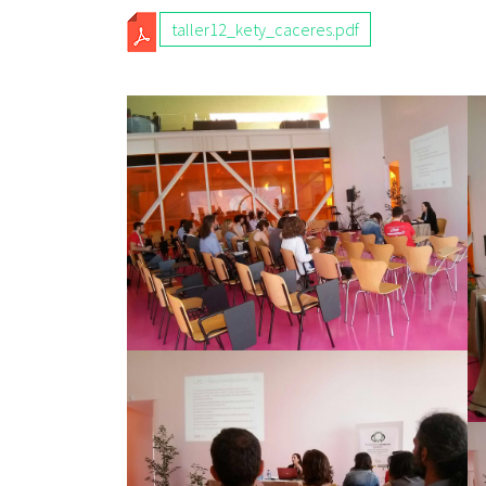
T
taller12_kety_caceres.pdf
A
L
L
E
R
1
2
_
K
E
T
Y