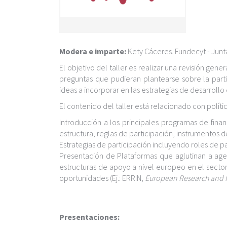
c
i
p
a
l
Modera e imparte:
Kety Cáceres. Fundecyt - Jun
El objetivo del taller es realizar una revisión gene
preguntas que pudieran plantearse sobre la par
ideas a incorporar en las estrategias de desarrollo
El contenido del taller está relacionado con políti
Introducción a los principales programas de fina
estructura, reglas de participación, instrumentos d
Estrategias de participación incluyendo roles de 
Presentación de Plataformas que aglutinan a agent
estructuras de apoyo a nivel europeo en el sector
oportunidades (Ej.: ERRIN,
European Research and 
Presentaciones: