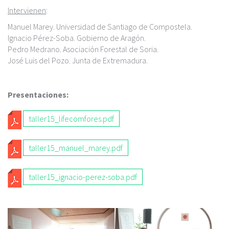
Intervienen
:
Manuel Marey. Universidad de Santiago de Compostela.
Ignacio Pérez-Soba. Gobierno de Aragón.
Pedro Medrano. Asociación Forestal de Soria.
José Luis del Pozo. Junta de Extremadura.
Presentaciones:
T
taller15_lifecomfores.pdf
A
T
L
taller15_manuel_marey.pdf
A
L
T
L
taller15_ignacio-perez-soba.pdf
E
A
L
R
L
E
1
L