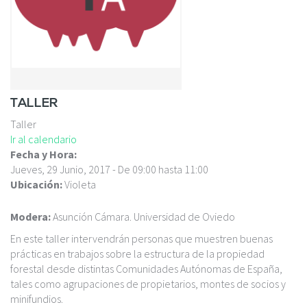
c
i
p
a
l
TALLER
Taller
Ir al calendario
Fecha y Hora:
Jueves, 29 Junio, 2017 -
De
09:00
hasta
11:00
Ubicación:
Violeta
Modera:
Asunción Cámara. Universidad de Oviedo
En este taller intervendrán personas que muestren buenas
prácticas en trabajos sobre la estructura de la propiedad
forestal desde distintas Comunidades Autónomas de España,
tales como agrupaciones de propietarios, montes de socios y
minifundios.