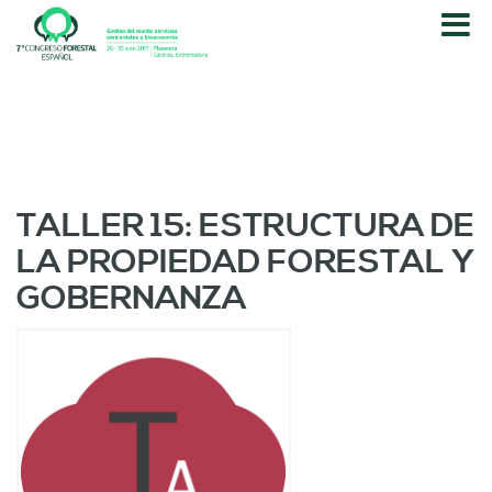
P
a
s
a
r
a
l
c
o
TALLER 15: ESTRUCTURA DE
n
LA PROPIEDAD FORESTAL Y
t
e
GOBERNANZA
n
i
d
o
p
r
i
n