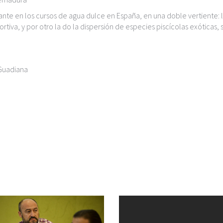
nte en los cursos de agua dulce en España, en una doble vertiente: l
iva, y por otro la do la dispersión de especies piscícolas exóticas, 
 Guadiana