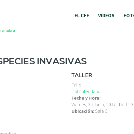
EL CFE
VIDEOS
FOT
ESPECIES INVASIVAS
TALLER
Taller
Ir al calendario
Fecha y Hora:
Viernes, 30 Junio, 2017 -
De
11:3
Ubicación:
Sala C
remadura