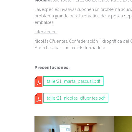
c
i
Las especies invasivas suponen un problema acucia
p
problema grande para la práctica de la pesca deport
a
embalses.
l
Intervienen
:
Nicolás Cifuentes. Confederación Hidrográfica del
Marta Pascual. Junta de Extremadura.
Presentaciones:
T
taller21_marta_pascual.pdf
A
T
L
taller21_nicolas_cifuentes.pdf
A
L
L
E
L
R