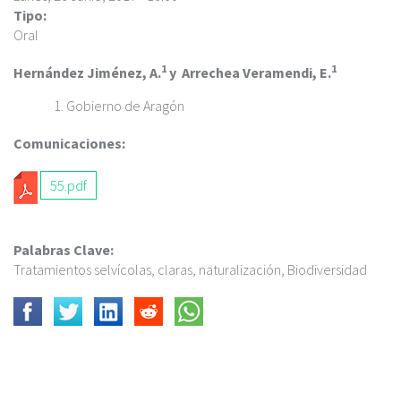
c
Tipo:
i
Oral
p
a
1
1
Hernández Jiménez, A.
y Arrechea Veramendi, E.
l
Gobierno de Aragón
Comunicaciones:
55.pdf
Palabras Clave:
Tratamientos selvícolas, claras, naturalización, Biodiversidad