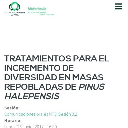
P
a
s
a
r
a
l
c
o
TRATAMIENTOS PARA EL
n
INCREMENTO DE
t
e
DIVERSIDAD EN MASAS
n
REPOBLADAS DE
PINUS
i
d
HALEPENSIS
o
p
Sesión:
r
Comunicaciones orales MT3. Sesión 3.2
i
Horario:
n
Lunes, 26 Junio, 2017 - 16:00