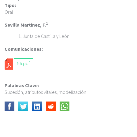
c
Tipo:
i
Oral
p
a
1
Sevilla Martínez, F.
l
Junta de Castilla y León
Comunicaciones:
56.pdf
Palabras Clave:
Sucesión, atributos vitales, modelización