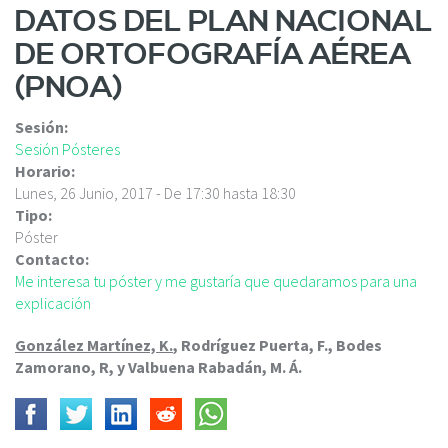
c
DATOS DEL PLAN NACIONAL
i
DE ORTOFOGRAFÍA AÉREA
p
a
(PNOA)
l
Sesión:
Sesión Pósteres
Horario:
Lunes, 26 Junio, 2017 -
De
17:30
hasta
18:30
Tipo:
Póster
Contacto:
Me interesa tu póster y me gustaría que quedaramos para una
explicación
González Martínez, K.
, Rodríguez Puerta, F., Bodes
Zamorano, R, y Valbuena Rabadán, M. Á.