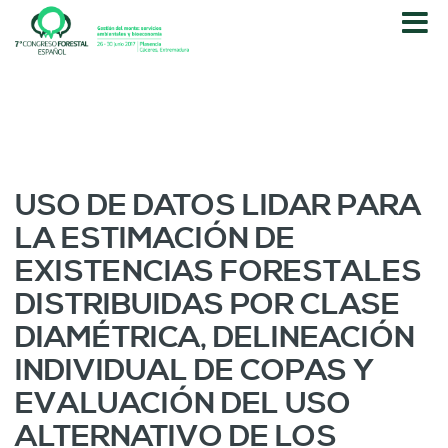
P
a
s
a
r
a
l
c
o
USO DE DATOS LIDAR PARA
n
LA ESTIMACIÓN DE
t
e
EXISTENCIAS FORESTALES
n
DISTRIBUIDAS POR CLASE
i
d
DIAMÉTRICA, DELINEACIÓN
o
INDIVIDUAL DE COPAS Y
p
r
EVALUACIÓN DEL USO
i
ALTERNATIVO DE LOS
n