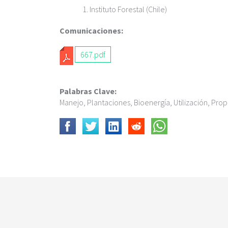
c
Instituto Forestal (Chile)
i
p
Comunicaciones:
a
l
667.pdf
Palabras Clave:
Manejo, Plantaciones, Bioenergía, Utilización, Prop