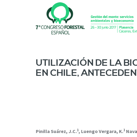
P
a
s
a
r
a
l
c
o
UTILIZACIÓN DE LA B
n
EN CHILE, ANTECEDE
t
e
n
i
d
o
p
r
i
1
1
n
Pinilla Suárez, J.C.
, Luengo Vergara, K.
Navar