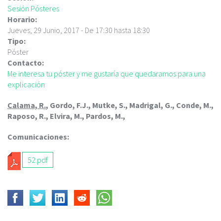
c
Sesión Pósteres
i
Horario:
p
Jueves, 29 Junio, 2017 -
De
17:30
hasta
18:30
a
Tipo:
l
Póster
Contacto:
Me interesa tu póster y me gustaría que quedaramos para una
explicación
Calama, R.
, Gordo, F.J., Mutke, S., Madrigal, G., Conde, M.,
Raposo, R., Elvira, M., Pardos, M.,
Comunicaciones:
52.pdf