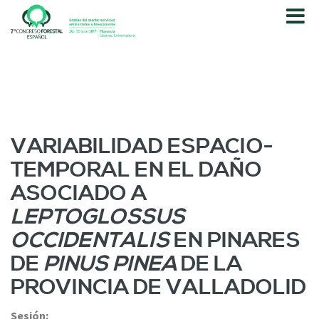
P
a
s
a
r
a
l
c
o
VARIABILIDAD ESPACIO-
n
TEMPORAL EN EL DAÑO
t
e
ASOCIADO A
n
LEPTOGLOSSUS
i
d
OCCIDENTALIS
EN PINARES
o
DE
PINUS PINEA
DE LA
p
r
PROVINCIA DE VALLADOLID
i
n
Sesión: