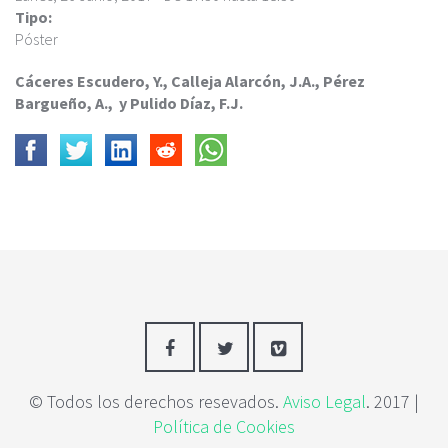
c
Tipo:
i
Póster
p
a
Cáceres Escudero, Y., Calleja Alarcón, J.A., Pérez
l
Bargueño, A., y Pulido Díaz, F.J.
© Todos los derechos resevados.
Aviso Legal
. 2017 |
Política de Cookies