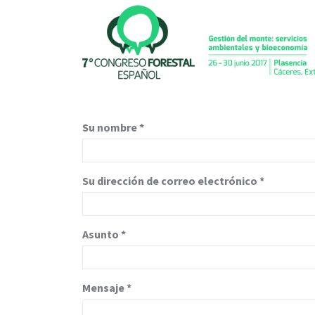
P
a
s
a
r
a
l
c
Su nombre
*
o
n
t
e
Su dirección de correo electrónico
*
n
i
d
Asunto
*
o
p
r
i
Mensaje
*
n