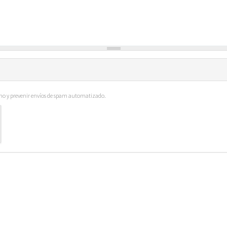
ano y prevenir envíos de spam automatizado.