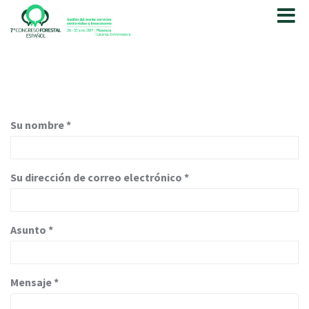
P
a
s
a
r
a
l
c
Su nombre
*
o
n
t
e
Su dirección de correo electrónico
*
n
i
d
Asunto
*
o
p
r
i
Mensaje
*
n