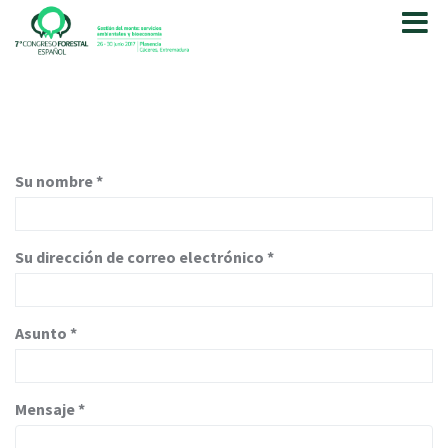
P
a
s
a
r
a
l
c
Su nombre
*
o
n
t
e
Su dirección de correo electrónico
*
n
i
d
Asunto
*
o
p
r
i
Mensaje
*
n