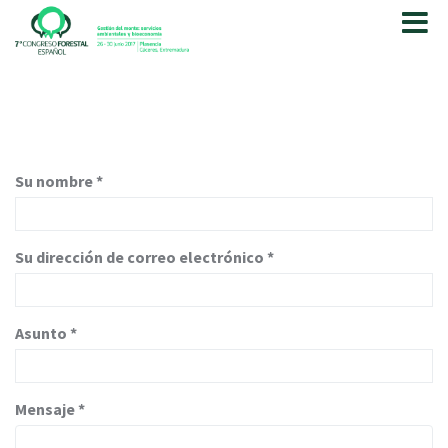
P
a
s
a
r
a
l
c
Su nombre
*
o
n
t
e
Su dirección de correo electrónico
*
n
i
d
Asunto
*
o
p
r
i
Mensaje
*
n