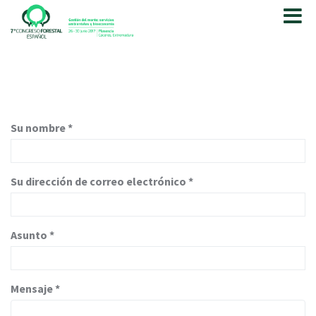
P
a
s
a
r
a
l
c
Su nombre
*
o
n
t
e
Su dirección de correo electrónico
*
n
i
d
Asunto
*
o
p
r
i
Mensaje
*
n