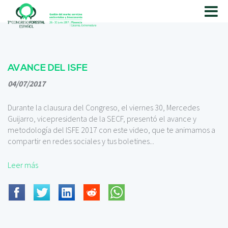
P
a
s
a
r
a
AVANCE DEL ISFE
l
04/07/2017
c
o
n
Durante la clausura del Congreso, el viernes 30, Mercedes
t
Guijarro, vicepresidenta de la SECF, presentó el avance y
e
metodología del ISFE 2017 con este video, que te animamos a
n
compartir en redes sociales y tus boletines...
i
d
Leer más
o
p
r
i
n