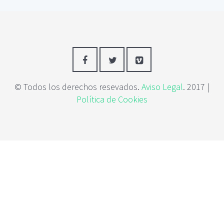
c
i
p
a
l
© Todos los derechos resevados.
Aviso Legal
. 2017 |
Política de Cookies