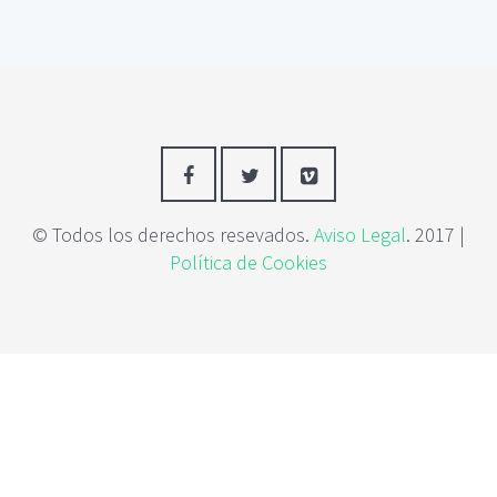
c
i
p
a
l
© Todos los derechos resevados.
Aviso Legal
. 2017 |
Política de Cookies