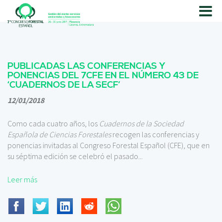
P
a
s
a
r
a
PUBLICADAS LAS CONFERENCIAS Y
l
PONENCIAS DEL 7CFE EN EL NÚMERO 43 DE
c
‘CUADERNOS DE LA SECF’
o
12/01/2018
n
t
Como cada cuatro años, los
Cuadernos de la Sociedad
e
Española de Ciencias Forestales
recogen las conferencias y
n
ponencias invitadas al Congreso Forestal Español (CFE), que en
i
su séptima edición se celebró el pasado...
d
o
Leer más
p
r
i
n