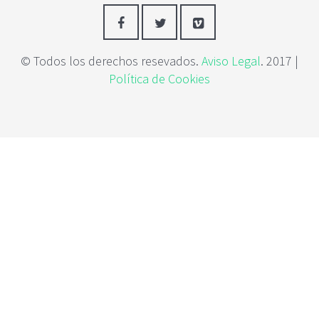
c
i
p
a
© Todos los derechos resevados.
Aviso Legal
. 2017 |
l
Política de Cookies