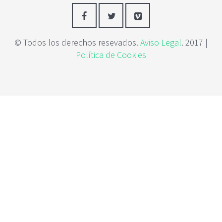
c
i
p
a
© Todos los derechos resevados.
Aviso Legal
. 2017 |
l
Política de Cookies