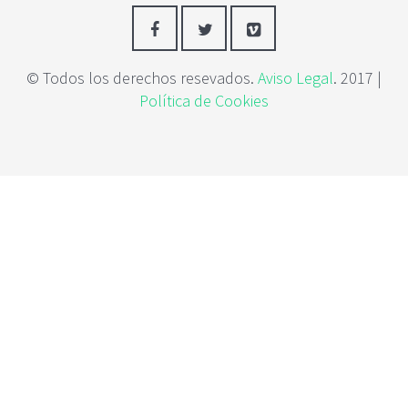
c
i
p
a
© Todos los derechos resevados.
Aviso Legal
. 2017 |
l
Política de Cookies