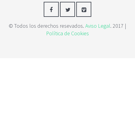
c
i
p
a
© Todos los derechos resevados.
Aviso Legal
. 2017 |
l
Política de Cookies