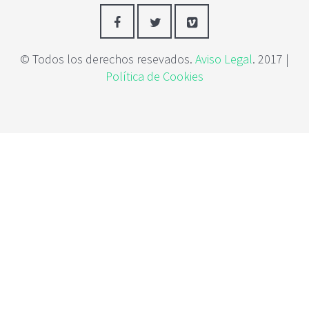
c
i
p
a
© Todos los derechos resevados.
Aviso Legal
. 2017 |
l
Política de Cookies