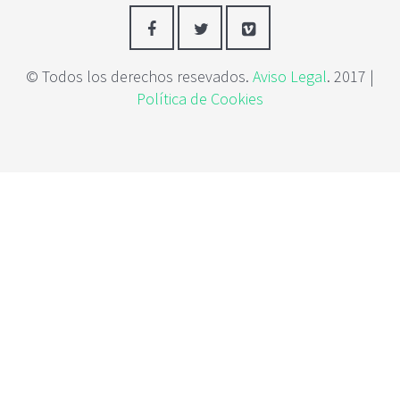
c
i
p
a
© Todos los derechos resevados.
Aviso Legal
. 2017 |
l
Política de Cookies