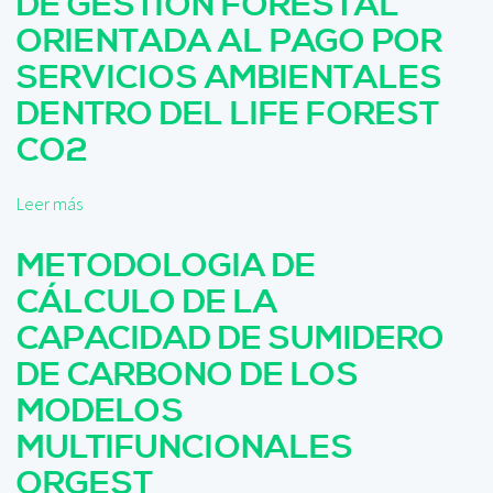
DE GESTIÓN FORESTAL
c
e
i
P
ORIENTADA AL PAGO POR
p
r
SERVICIOS AMBIENTALES
a
o
l
y
DENTRO DEL LIFE FOREST
e
CO2
c
t
o
Leer más
s
L
o
I
b
METODOLOGIA DE
F
r
CÁLCULO DE LA
E
e
F
P
CAPACIDAD DE SUMIDERO
O
r
DE CARBONO DE LOS
R
o
E
y
MODELOS
S
e
MULTIFUNCIONALES
T
c
C
t
ORGEST
O