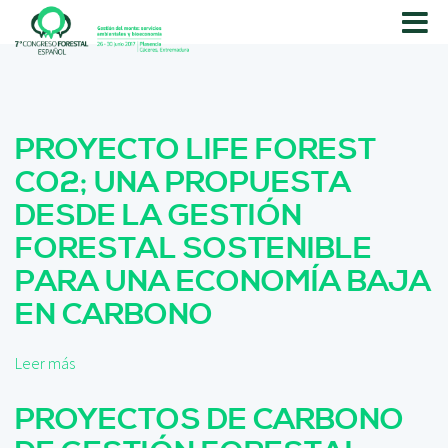
P
a
s
a
r
a
PROYECTO LIFE FOREST
l
c
CO2; UNA PROPUESTA
o
DESDE LA GESTIÓN
n
t
FORESTAL SOSTENIBLE
e
PARA UNA ECONOMÍA BAJA
n
i
EN CARBONO
d
o
p
Leer más
s
r
o
i
b
PROYECTOS DE CARBONO
n
r