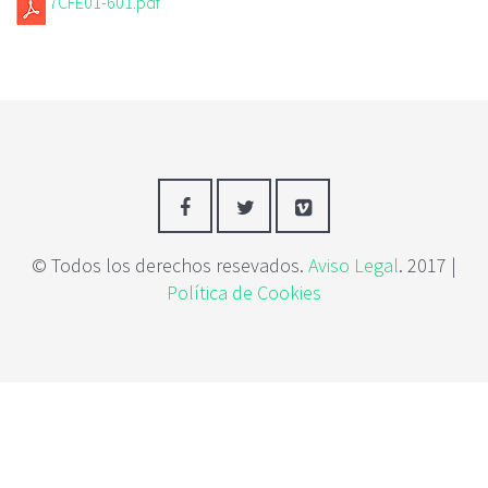
7CFE01-601.pdf
c
i
p
a
l
© Todos los derechos resevados.
Aviso Legal
. 2017 |
Política de Cookies