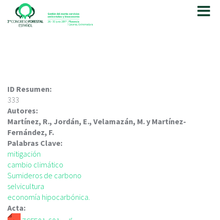
P
a
s
a
r
a
l
c
ID Resumen:
o
333
n
Autores:
t
Martínez, R., Jordán, E., Velamazán, M. y Martínez-
e
Fernández, F.
n
Palabras Clave:
i
mitigación
d
cambio climático
o
Sumideros de carbono
p
selvicultura
r
economía hipocarbónica.
i
Acta:
n