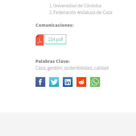
c
Universidad de Córdoba
i
Federación Andaluza de Caza
p
a
Comunicaciones:
l
214.pdf
Palabras Clave:
Caza, gestión, sostenibilidad, calidad