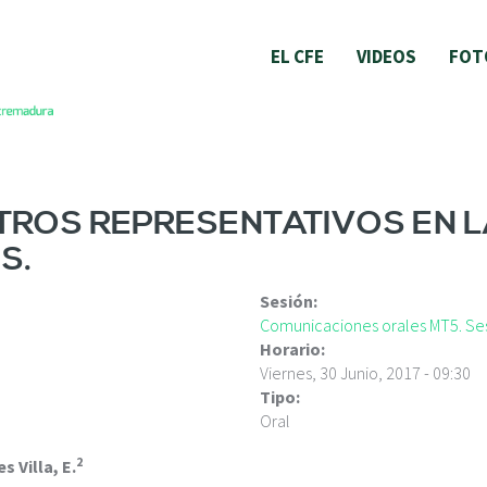
EL CFE
VIDEOS
FOT
ETROS REPRESENTATIVOS EN 
S.
Sesión:
Comunicaciones orales MT5. Ses
Horario:
Viernes, 30 Junio, 2017 - 09:30
Tipo:
Oral
2
es Villa, E.