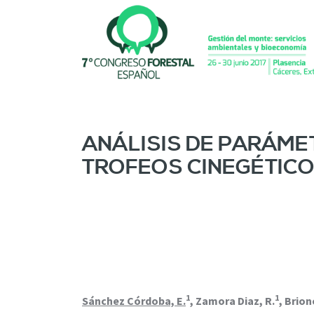
P
a
s
a
r
a
l
c
o
ANÁLISIS DE PARÁM
n
TROFEOS CINEGÉTICO
t
e
n
i
d
o
p
r
i
1
1
n
Sánchez Córdoba, E.
, Zamora Diaz, R.
, Brion