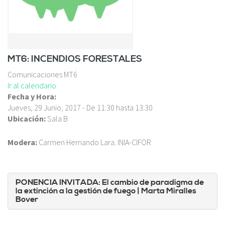
c
i
p
a
l
MT6: INCENDIOS FORESTALES
Comunicaciones MT6
Ir al calendario
Fecha y Hora:
Jueves, 29 Junio, 2017 -
De
11:30
hasta
13:30
Ubicación:
Sala B
Modera:
Carmen Hernando Lara. INIA-CIFOR
PONENCIA INVITADA: El cambio de paradigma de
la extinción a la gestión de fuego
| Marta Miralles
Bover